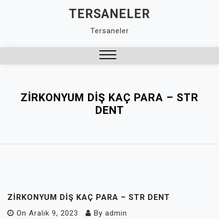
Skip
TERSANELER
to
Tersaneler
content
Close
Menu
ZIRKONYUM DIŞ KAÇ PARA – STR
DENT
ZIRKONYUM DIŞ KAÇ PARA – STR DENT
On
Aralık 9, 2023
By
admin