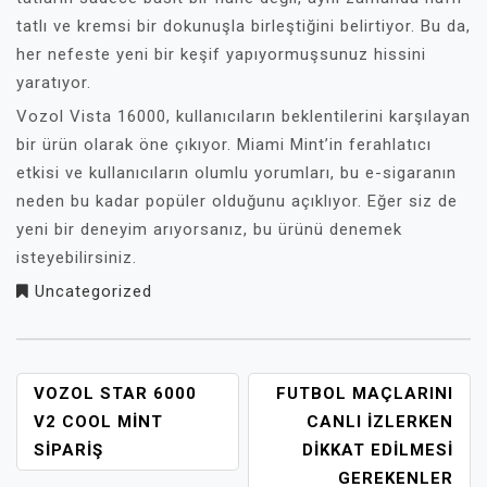
tatlı ve kremsi bir dokunuşla birleştiğini belirtiyor. Bu da,
her nefeste yeni bir keşif yapıyormuşsunuz hissini
yaratıyor.
Vozol Vista 16000, kullanıcıların beklentilerini karşılayan
bir ürün olarak öne çıkıyor. Miami Mint’in ferahlatıcı
etkisi ve kullanıcıların olumlu yorumları, bu e-sigaranın
neden bu kadar popüler olduğunu açıklıyor. Eğer siz de
yeni bir deneyim arıyorsanız, bu ürünü denemek
isteyebilirsiniz.
Uncategorized
YAZI
VOZOL STAR 6000
FUTBOL MAÇLARINI
GEZINMESI
V2 COOL MINT
CANLI İZLERKEN
SIPARIŞ
DIKKAT EDILMESI
GEREKENLER