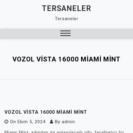
Skip
TERSANELER
to
Tersaneler
content
Close
Menu
VOZOL VISTA 16000 MIAMI MINT
VOZOL VISTA 16000 MIAMI MINT
On
Ekim 5, 2024
By
admin
Miami Mint, adından da anlaşılacağı gibi, ferahlatıcı bir