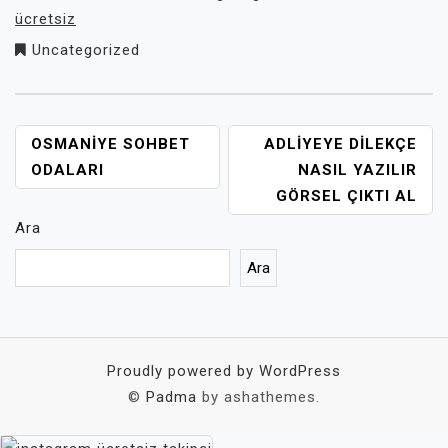
ücretsiz
Uncategorized
YAZI
OSMANIYE SOHBET
ADLIYEYE DILEKÇE
GEZINMESI
ODALARI
NASIL YAZILIR
GÖRSEL ÇIKTI AL
Ara
Ara
Proudly powered by WordPress
©
Padma
by ashathemes.