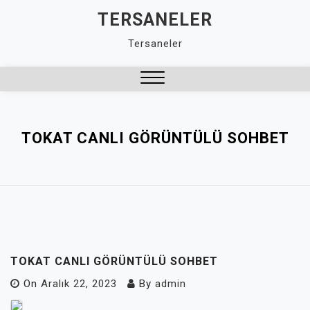
Skip
TERSANELER
to
Tersaneler
content
Close
Menu
TOKAT CANLI GÖRÜNTÜLÜ SOHBET
TOKAT CANLI GÖRÜNTÜLÜ SOHBET
On
Aralık 22, 2023
By
admin