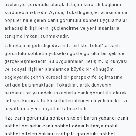
üyeleriyle görüntülü olarak iletişim kurarak bağlarını
sürdürebilmektedir. Ayrıca, Tokatlı gençler arasında da
popüler hale gelen canlı görüntülü sohbet uygulamaları,
arkadaşlık ilişkilerini güçlendirme ve yeni insanlarla
tanışma imkanı sunmaktadır.
teknolojinin getirdiği devrimle birlikte Tokat'ta canlı
görüntülü sohbetin yükselişi gözle görülür bir şekilde
gerçekleşmektedir. Bu uygulamalar, iletişim, iş dünyası
ve sosyal ilişkiler alanlarında büyük bir dönüşüm
sağlayarak şehrin küresel bir perspektife açılmasına
katkıda bulunmaktadır. Tokatlılar, artık dünyanın
herhangi bir yerindeki insanlarla canlı görüntülü olarak
iletişim kurarak farklı kültürleri deneyimleyebilmekte ve
hayatlarına yeni boyutlar katmaktadır.
rize canlı görüntülü sohbet siteleri
bartın yabancı canlı
sohbet
nevşehir canlı sohbet odası
kütahya mobil
sohbet siteleri
hakkari rastgele görüntülü sohbet