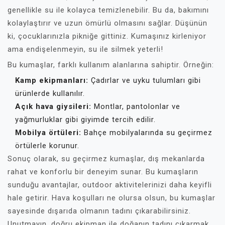
genellikle su ile kolayca temizlenebilir. Bu da, bakımını
kolaylaştırır ve uzun ömürlü olmasını sağlar. Düşünün
ki, çocuklarınızla pikniğe gittiniz. Kumaşınız kirleniyor
ama endişelenmeyin, su ile silmek yeterli!
Bu kumaşlar, farklı kullanım alanlarına sahiptir. Örneğin:
Kamp ekipmanları:
Çadırlar ve uyku tulumları gibi
ürünlerde kullanılır.
Açık hava giysileri:
Montlar, pantolonlar ve
yağmurluklar gibi giyimde tercih edilir.
Mobilya örtüleri:
Bahçe mobilyalarında su geçirmez
örtülerle korunur.
Sonuç olarak, su geçirmez kumaşlar, dış mekanlarda
rahat ve konforlu bir deneyim sunar. Bu kumaşların
sunduğu avantajlar, outdoor aktivitelerinizi daha keyifli
hale getirir. Hava koşulları ne olursa olsun, bu kumaşlar
sayesinde dışarıda olmanın tadını çıkarabilirsiniz.
Unutmayın, doğru ekipman ile doğanın tadını çıkarmak