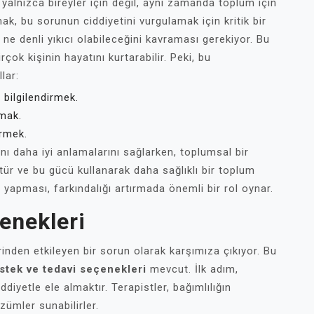
 yalnızca bireyler için değil, aynı zamanda toplum için
ak, bu sorunun ciddiyetini vurgulamak için kritik bir
n ne denli yıkıcı olabileceğini kavraması gerekiyor. Bu
birçok kişinin hayatını kurtarabilir. Peki, bu
lar:
 bilgilendirmek.
şmak.
irmek.
ını daha iyi anlamalarını sağlarken, toplumsal bir
çtür ve bu gücü kullanarak daha sağlıklı bir toplum
r yapması, farkındalığı artırmada önemli bir rol oynar.
enekleri
erinden etkileyen bir sorun olarak karşımıza çıkıyor. Bu
estek ve tedavi seçenekleri
mevcut. İlk adım,
iyetle ele almaktır. Terapistler, bağımlılığın
zümler sunabilirler.