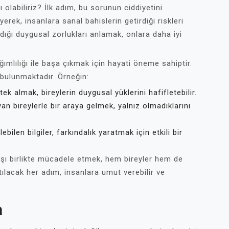
 olabiliriz? İlk adım, bu sorunun ciddiyetini
rek, insanlara sanal bahislerin getirdiği riskleri
şadığı duygusal zorlukları anlamak, onlara daha iyi
ımlılığı ile başa çıkmak için hayati öneme sahiptir.
r bulunmaktadır. Örneğin:
k almak, bireylerin duygusal yüklerini hafifletebilir.
 bireylerle bir araya gelmek, yalnız olmadıklarını
ebilen bilgiler, farkındalık yaratmak için etkili bir
rşı birlikte mücadele etmek, hem bireyler hem de
ılacak her adım, insanlara umut verebilir ve
a