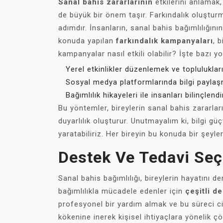
Sanal bahis zararlarının
etkilerini anlamak,
de büyük bir önem taşır. Farkındalık oluşturm
adımdır. İnsanların, sanal bahis bağımlılığını
konuda yapılan
farkındalık kampanyaları
, 
kampanyalar nasıl etkili olabilir? İşte bazı yol
Yerel etkinlikler düzenlemek ve toplulukları
Sosyal medya platformlarında bilgi payla
Bağımlılık hikayeleri ile insanları bilinçlend
Bu yöntemler, bireylerin sanal bahis zararlar
duyarlılık oluşturur. Unutmayalım ki, bilgi gü
yaratabiliriz. Her bireyin bu konuda bir şeyle
Destek Ve Tedavi Seç
Sanal bahis bağımlılığı, bireylerin hayatını d
bağımlılıkla mücadele edenler için
çeşitli d
profesyonel bir yardım almak ve bu süreci cidd
kökenine inerek kişisel ihtiyaçlara yönelik çö