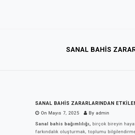
Skip
to
content
SANAL BAHIS ZARAR
SANAL BAHIS ZARARLARINDAN ETKILEN
On
Mayıs 7, 2025
By
admin
Sanal bahis bağımlılığı,
birçok bireyin haya
farkındalık oluşturmak, toplumu bilgilendirm