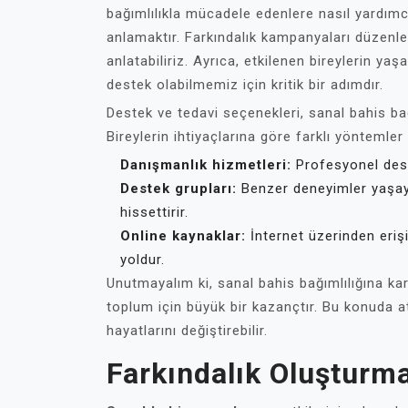
bağımlılıkla mücadele edenlere nasıl yardımcı
anlamaktır. Farkındalık kampanyaları düzenleye
anlatabiliriz. Ayrıca, etkilenen bireylerin ya
destek olabilmemiz için kritik bir adımdır.
Destek ve tedavi seçenekleri, sanal bahis bağ
Bireylerin ihtiyaçlarına göre farklı yöntemle
Danışmanlık hizmetleri:
Profesyonel deste
Destek grupları:
Benzer deneyimler yaşayan
hissettirir.
Online kaynaklar:
İnternet üzerinden erişil
yoldur.
Unutmayalım ki, sanal bahis bağımlılığına ka
toplum için büyük bir kazançtır. Bu konuda at
hayatlarını değiştirebilir.
Farkındalık Oluşturm