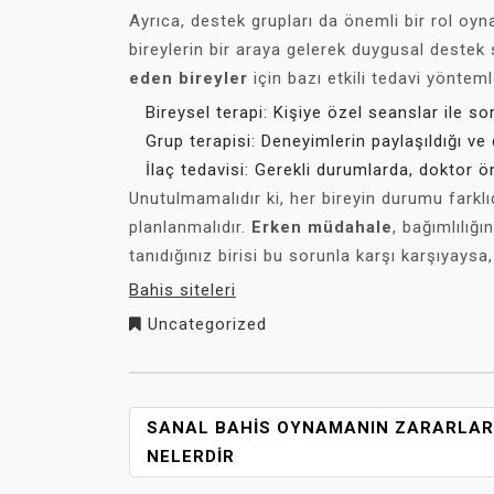
Ayrıca, destek grupları da önemli bir rol oy
bireylerin bir araya gelerek duygusal destek
eden bireyler
için bazı etkili tedavi yönteml
Bireysel terapi: Kişiye özel seanslar ile s
Grup terapisi: Deneyimlerin paylaşıldığı ve 
İlaç tedavisi: Gerekli durumlarda, doktor ön
Unutulmamalıdır ki, her bireyin durumu farklı
planlanmalıdır.
Erken müdahale
, bağımlılığ
tanıdığınız birisi bu sorunla karşı karşıyay
Bahis siteleri
Uncategorized
YAZI
SANAL BAHIS OYNAMANIN ZARARLAR
GEZINMESI
NELERDIR