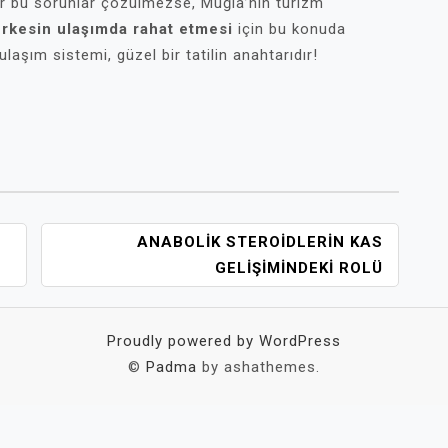
ğer bu sorunlar çözülmezse, Muğla’nın turizm
rkesin ulaşımda rahat etmesi
için bu konuda
ulaşım sistemi, güzel bir tatilin anahtarıdır!
ANABOLIK STEROIDLERIN KAS
GELIŞIMINDEKI ROLÜ
Proudly powered by WordPress
©
Padma
by ashathemes.