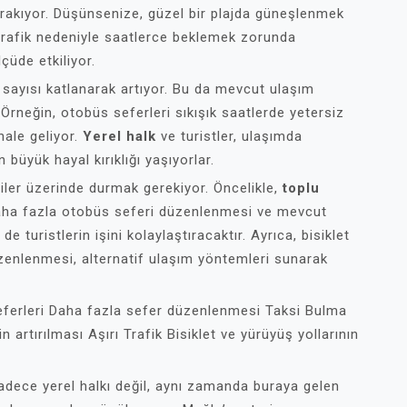
bırakıyor. Düşünsenize, güzel bir plajda güneşlenmek
trafik nedeniyle saatlerce beklemek zorunda
çüde etkiliyor.
t sayısı katlanarak artıyor. Bu da mevcut ulaşım
Örneğin, otobüs seferleri sıkışık saatlerde yetersiz
hale geliyor.
Yerel halk
ve turistler, ulaşımda
büyük hayal kırıklığı yaşıyorlar.
iler üzerinde durmak gerekiyor. Öncelikle,
toplu
aha fazla otobüs seferi düzenlenmesi ve mevcut
e turistlerin işini kolaylaştıracaktır. Ayrıca, bisiklet
düzenlenmesi, alternatif ulaşım yöntemleri sunarak
ferleri Daha fazla sefer düzenlenmesi Taksi Bulma
 artırılması Aşırı Trafik Bisiklet ve yürüyüş yollarının
adece yerel halkı değil, aynı zamanda buraya gelen