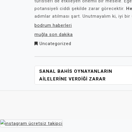
turistleri de etkileyen önemli bir mesele. E
potansiyeli ciddi şekilde zarar görecektir.
He
adımlar atılması şart. Unutmayalım ki, iyi bir 
bodrum haberleri
muğla son dakika
Uncategorized
YAZI
SANAL BAHIS OYNAYANLARIN
GEZINMESI
AILELERINE VERDIĞI ZARAR