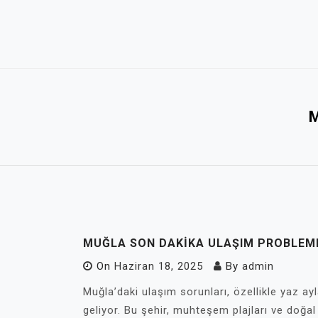
Skip
to
content
MUĞLA SON DAKIKA ULAŞIM PROBLEM
On
Haziran 18, 2025
By
admin
Muğla’daki ulaşım sorunları, özellikle yaz ay
geliyor. Bu şehir, muhteşem plajları ve doğal 