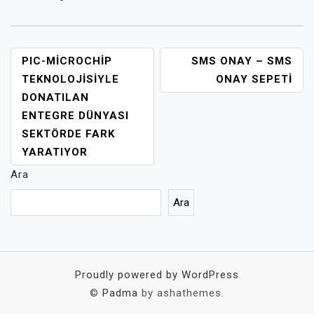
YAZI
PIC-MICROCHIP
SMS ONAY – SMS
GEZINMESI
TEKNOLOJISIYLE
ONAY SEPETI
DONATILAN
ENTEGRE DÜNYASI
SEKTÖRDE FARK
YARATIYOR
Ara
Ara
Proudly powered by WordPress
©
Padma
by ashathemes.