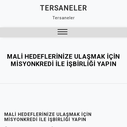
Skip
TERSANELER
to
Tersaneler
content
Close
Menu
MALI HEDEFLERINIZE ULAŞMAK İÇIN
MISYONKREDI İLE İŞBIRLIĞI YAPIN
MALI HEDEFLERINIZE ULAŞMAK İÇIN
MISYONKREDI İLE İŞBIRLIĞI YAPIN