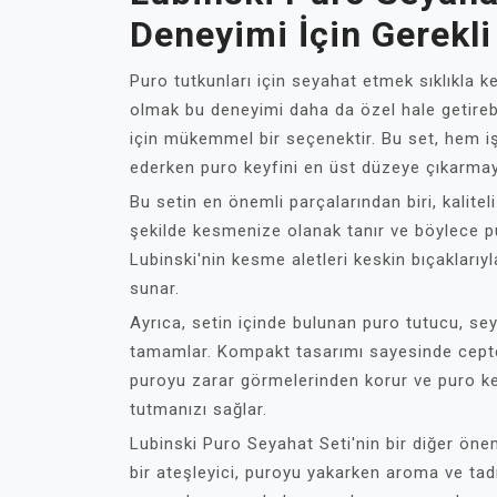
Deneyimi İçin Gerekli
Puro tutkunları için seyahat etmek sıklıkla ke
olmak bu deneyimi daha da özel hale getirebi
için mükemmel bir seçenektir. Bu set, hem işl
ederken puro keyfini en üst düzeye çıkarmay
Bu setin en önemli parçalarından biri, kalite
şekilde kesmenize olanak tanır ve böylece p
Lubinski'nin kesme aletleri keskin bıçakları
sunar.
Ayrıca, setin içinde bulunan puro tutucu, sey
tamamlar. Kompakt tasarımı sayesinde cepte v
puroyu zarar görmelerinden korur ve puro key
tutmanızı sağlar.
Lubinski Puro Seyahat Seti'nin bir diğer önem
bir ateşleyici, puroyu yakarken aroma ve tadı