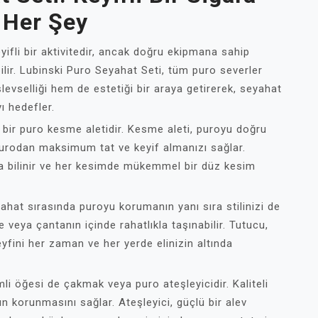
 Her Şey
yifli bir aktivitedir, ancak doğru ekipmana sahip
lir. Lubinski Puro Seyahat Seti, tüm puro severler
evselliği hem de estetiği bir araya getirerek, seyahat
ı hedefler.
li bir puro kesme aletidir. Kesme aleti, puroyu doğru
urodan maksimum tat ve keyif almanızı sağlar.
yla bilinir ve her kesimde mükemmel bir düz kesim
ahat sırasında puroyu korumanın yanı sıra stilinizi de
eya çantanın içinde rahatlıkla taşınabilir. Tutucu,
fini her zaman ve her yerde elinizin altında
li öğesi de çakmak veya puro ateşleyicidir. Kaliteli
n korunmasını sağlar. Ateşleyici, güçlü bir alev