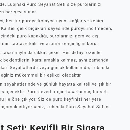
lde, Lubinski Puro Seyahat Seti size purolarınızı
en her şeyi sunar.
ci, her tür puroya kolayca uyum sağlar ve kesim
 Kaliteli çelik bıçakları sayesinde puroyu incitmeden,
 içindeki puro kapaklığı, purolarınızı nem ve dış
aman taptaze kalır ve aroma zenginliğini korur.
k tasarımıyla da dikkat çeker. Her detayı özenle
k beklentilerini karşılamakla kalmaz, aynı zamanda
 çıkar. Seyahatlerde veya günlük kullanımda, Lubinski
ceğiniz mükemmel bir eşlikçi olacaktır.
n seyahatlerinde ve günlük hayatta kaliteli ve şık bir
 seçenektir. Puro severler için tasarlanmış bu set,
 ile öne çıkıyor. Siz de puro keyfinizi her yere
yaşamak istiyorsanız, Lubinski Puro Seyahat Seti'ni
Seti: Keyifli Bir Sigara