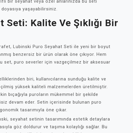
fli bir seyahat veya özel anlarınızda bu seti
 doyasıya yaşayabilirsiniz.
Seti: Kalite Ve Şıklığı Bir
rafet, Lubinski Puro Seyahat Seti ile yeni bir boyut
lanmış benzersiz bir ürün olarak öne çıkıyor. Hem
bu set, puro severler için vazgeçilmez bir aksesuar
liklerinden biri, kullanıcılarına sunduğu kalite ve
seçilmiş yüksek kaliteli malzemelerden üretilmiştir.
kin bıçağıyla puroların mükemmel bir şekilde
tisiz devam eder. Setin içerisinde bulunan puro
rgonomik tasarımıyla öne çıkar.
ski, seyahat setinin tasarımında estetik detaylara
asıyla göz doldurur ve taşıma kolaylığı sağlar. Bu