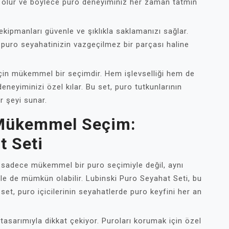
olur ve böylece puro deneyiminiz her zaman tatmin
ekipmanları güvenle ve şıklıkla saklamanızı sağlar.
 puro seyahatinizin vazgeçilmez bir parçası haline
için mükemmel bir seçimdir. Hem işlevselliği hem de
eneyiminizi özel kılar. Bu set, puro tutkunlarının
r şeyi sunar.
n Mükemmel Seçim:
t Seti
i, sadece mükemmel bir puro seçimiyle değil, aynı
le de mümkün olabilir. Lubinski Puro Seyahat Seti, bu
set, puro içicilerinin seyahatlerde puro keyfini her an
 tasarımıyla dikkat çekiyor. Puroları korumak için özel