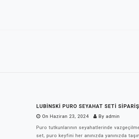
Skip
to
content
LUBINSKI PURO SEYAHAT SETI SIPARI
On
Haziran 23, 2024
By
admin
Puro tutkunlarının seyahatlerinde vazgeçilme
set, puro keyfini her anınızda yanınızda taş