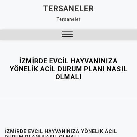
Skip
TERSANELER
to
Tersaneler
content
Close
Menu
İZMIRDE EVCIL HAYVANINIZA
YÖNELIK ACIL DURUM PLANI NASIL
OLMALI
İZMIRDE EVCIL HAYVANINIZA YÖNELIK ACIL
DURUM PLANI NASIL OLMALI