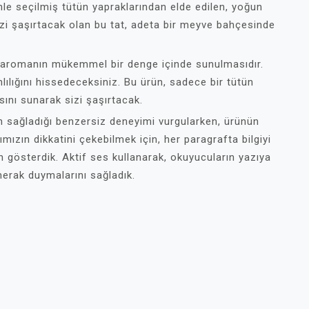
nle seçilmiş tütün yapraklarından elde edilen, yoğun
izi şaşırtacak olan bu tat, adeta bir meyve bahçesinde
ve aromanın mükemmel bir denge içinde sunulmasıdır.
lılığını hissedeceksiniz. Bu ürün, sadece bir tütün
ını sunarak sizi şaşırtacak.
in sağladığı benzersiz deneyimi vurgularken, ürünün
rımızın dikkatini çekebilmek için, her paragrafta bilgiyi
n gösterdik. Aktif ses kullanarak, okuyucuların yazıya
merak duymalarını sağladık.