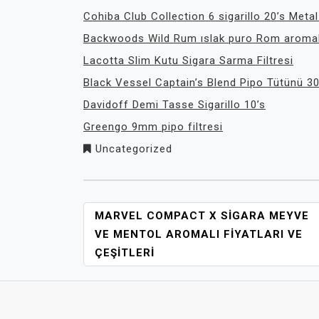
Cohiba Club Collection 6 sigarillo 20’s Metal
Backwoods Wild Rum ıslak puro Rom aromal
Lacotta Slim Kutu Sigara Sarma Filtresi
Black Vessel Captain’s Blend Pipo Tütünü 3
Davidoff Demi Tasse Sigarillo 10’s
Greengo 9mm pipo filtresi
Uncategorized
YAZI
MARVEL COMPACT X SIGARA MEYVE
GEZINMESI
VE MENTOL AROMALI FIYATLARI VE
ÇEŞITLERI