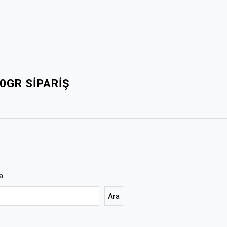
0GR SIPARIŞ
a
Ara