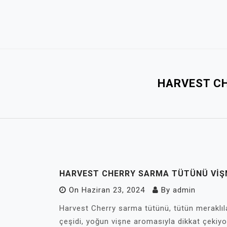
Skip
to
content
HARVEST CH
HARVEST CHERRY SARMA TÜTÜNÜ VIŞN
On
Haziran 23, 2024
By
admin
Harvest Cherry sarma tütünü, tütün meraklıla
çeşidi, yoğun vişne aromasıyla dikkat çekiyor