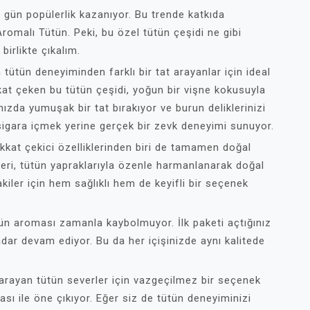
 gün popülerlik kazanıyor. Bu trende katkıda
romalı Tütün. Peki, bu özel tütün çeşidi ne gibi
birlikte çıkalım.
tütün deneyiminden farklı bir tat arayanlar için ideal
ikkat çeken bu tütün çeşidi, yoğun bir vişne kokusuyla
zınızda yumuşak bir tat bırakıyor ve burun deliklerinizi
 sigara içmek yerine gerçek bir zevk deneyimi sunuyor.
kkat çekici özelliklerinden biri de tamamen doğal
leri, tütün yapraklarıyla özenle harmanlanarak doğal
akiler için hem sağlıklı hem de keyifli bir seçenek
ün aroması zamanla kaybolmuyor. İlk paketi açtığınız
dar devam ediyor. Bu da her içişinizde aynı kalitede
arayan tütün severler için vazgeçilmez bir seçenek
ması ile öne çıkıyor. Eğer siz de tütün deneyiminizi