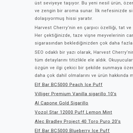
üst seviyeye taşıyor. Bu yeni nesil ürün, öze
ve zengin bir aroma sunar. İlk nefesinizde s
dolaşıyormuş hissi yaratır.
Harvest Cherry'nin en çarpıcı özelliği, tat 
Her çektiğinizde, taze vişne meyvelerinin can
sigarasından beklediğinizden çok daha fazlas
SEO odaklı bir yazı olarak, Harvest Cherry'n
tüm detaylarını titizlikle ele aldık. Okuyucula
özgün ve ilgi çekici bir şekilde sunmaya öze
daha çok dahil olmalarını ve ürün hakkında 
Elf Bar BC5000 Peach Ice Puff
Villiger Premium Vanilla sigarillo 10’s
Al Capone Gold Sigarillo
Vozol Star 12000 Puff Lemon Mint
Alec Bradley Project 40 Toro Puro 20’s
Elf Bar BC5000 Blueberry Ice Puff