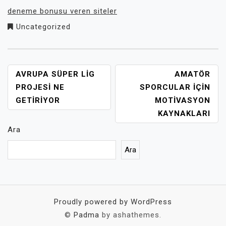
deneme bonusu veren siteler
Uncategorized
YAZI
AVRUPA SÜPER LIG
AMATÖR
GEZINMESI
PROJESI NE
SPORCULAR İÇIN
GETIRIYOR
MOTIVASYON
KAYNAKLARI
Ara
Ara
Proudly powered by WordPress
©
Padma
by ashathemes.