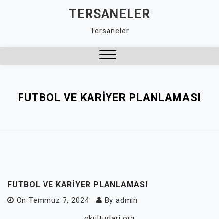
Skip
TERSANELER
to
Tersaneler
content
Close
Menu
FUTBOL VE KARIYER PLANLAMASI
FUTBOL VE KARIYER PLANLAMASI
On
Temmuz 7, 2024
By
admin
okulturlari.org