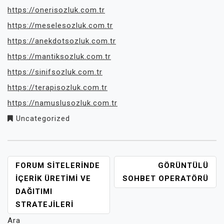
https://onerisozluk.com.tr
https://meselesozluk.com.tr
https://anekdotsozluk.com.tr
https://mantiksozluk.com.tr
https://sinifsozluk.com.tr
https://terapisozluk.com.tr
https://namuslusozluk.com.tr
Uncategorized
YAZI
FORUM SITELERINDE
GÖRÜNTÜLÜ
GEZINMESI
İÇERIK ÜRETIMI VE
SOHBET OPERATÖRÜ
DAĞITIMI
STRATEJILERI
Ara