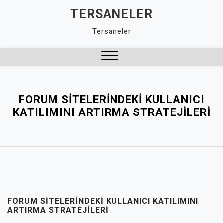
Skip
TERSANELER
to
Tersaneler
content
Close
Menu
FORUM SITELERINDEKI KULLANICI
KATILIMINI ARTIRMA STRATEJILERI
FORUM SITELERINDEKI KULLANICI KATILIMINI
ARTIRMA STRATEJILERI