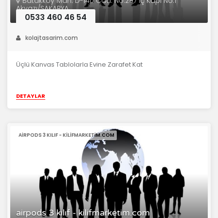
Batakköy Mah. D-140 Cad. No:297 İç Kapı No:1
Akyazı/SAKARYA
0533 460 46 54
kolajtasarim.com
Üçlü Kanvas Tablolarla Evine Zarafet Kat
DETAYLAR
AIRPODS 3 KILIF - KILIFMARKETIM.COM
airpods 3 kılıf - kilifmarketim.com