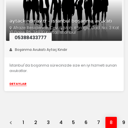
aytackindir.av.tr - istanbul boşanma avukatı
Afraze Residence, Cevizli Mah. Köroğlu Cad. No: 3 Kat
10 Daire 85, 34870 Kartal/İstanbul
05388433777
Boşanma Avukatı Aytaç Kındır
İstanbul'da boşanma sürecinizde size en iyi hizmeti sunan
avukatlar.
DETAYLAR
Previous
1
2
3
4
5
6
7
8
9