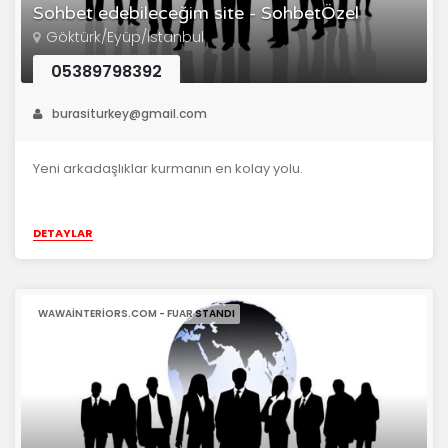
Sohbet edebileceğim site - SohbetÖzel
Göktürk/Eyüp/İstanbul
05389798392
burasiturkey@gmail.com
Yeni arkadaşlıklar kurmanın en kolay yolu.
DETAYLAR
WAWAINTERIORS.COM - FUAR STANDI