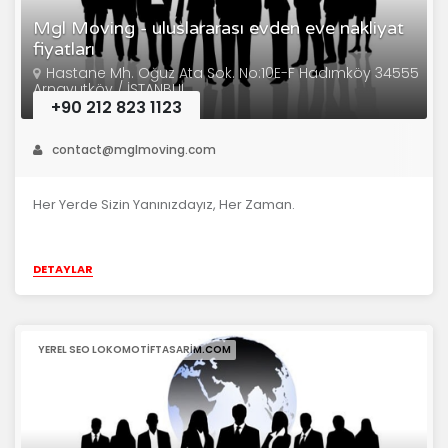
Mgl Moving - uluslararası evden eve nakliyat
fiyatları
Hastane Mh. Oğuz Ata Sok. No:10E-F Hadımköy 34555
Arnavutköy / İSTANBUL
+90 212 823 1123
contact@mglmoving.com
Her Yerde Sizin Yanınızdayız, Her Zaman.
DETAYLAR
YEREL SEO LOKOMOTIFTASARIM.COM