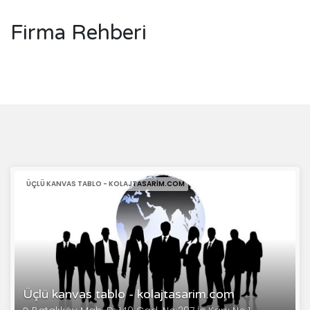
Firma Rehberi
ÜÇLÜ KANVAS TABLO - KOLAJTASARIM.COM
Üçlü kanvas tablo - kolajtasarim.com