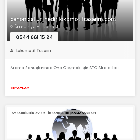
canonical url nedir lokomotiftasarim.com
Ümraniye - istanbul
0544 661 15 24
Lokomotif Tasarım
Arama Sonuçlarında Öne Geçmek İçin SEO Stratejileri
DETAYLAR
AYTACKINDIR.AV.TR - ISTANBUL BOŞANMA AVUKATI