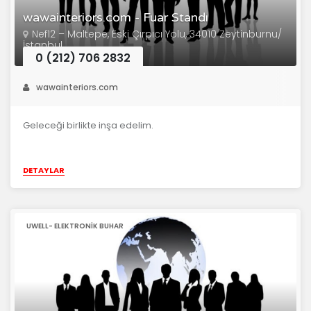
wawainteriors.com - Fuar Standı
Nef12 – Maltepe, Eski Çırpıcı Yolu, 34010 Zeytinburnu/
İstanbul
0 (212) 706 2832
wawainteriors.com
Geleceği birlikte inşa edelim.
DETAYLAR
UWELL- ELEKTRONIK BUHAR