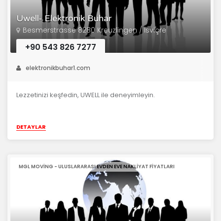
Uwell- Elektronik Buhar
Besmerstrasse 8280 Kreuzlingen / İsviçre
+90 543 826 7277
elektronikbuhar1.com
Lezzetinizi keşfedin, UWELL ile deneyimleyin.
DETAYLAR
MGL MOVING - ULUSLARARASI EVDEN EVE NAKLIYAT FIYATLARI