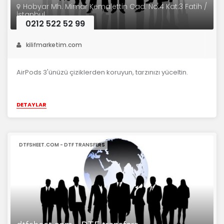
Hobyar Mh. Mimar Kemalettin Cad. No:4 Kat:3 Fatih /
İstanbul
0212 522 52 99
kilifmarketim.com
AirPods 3'ünüzü çiziklerden koruyun, tarzınızı yüceltin.
DETAYLAR
DTFSHEET.COM - DTF TRANSFERS