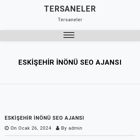
Skip
TERSANELER
to
Tersaneler
content
Close
Menu
ESKIŞEHIR İNÖNÜ SEO AJANSI
ESKIŞEHIR İNÖNÜ SEO AJANSI
On
Ocak 26, 2024
By
admin