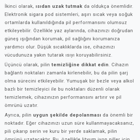
İkinci olarak,
ısıdan uzak tutmak
da oldukça önemlidir.
Elektronik sigara pod sistemleri, aşırı sıcak veya soğuk
ortamlarda kullanıldığında pil performansını olumsuz
etkileyebilir. Özellikle yaz aylarında, cihazınızı doğrudan
güneş ışığından korumak, pil sağlığını korumanıza
yardımcı olur. Düşük sıcaklıklarda ise, cihazınızı
vücudunuza yakın tutarak ısıyı koruyabilirsiniz.
Üçüncü olarak, pilin
temizliğine dikkat edin
. Cihazın
bağlantı noktaları zamanla kirlenebilir, bu da pilin şarj
olma sürecini etkileyebilir. Yumuşak bir bezle veya alkol
bazlı bir temizleyici ile bu noktaları düzenli olarak
temizlemek, cihazınızın performansını artırır ve pil
ömrünü uzatır.
Ayrıca, pilin
uygun şekilde depolanması
da önemli bir
noktadır. Eğer cihazınızı uzun süre kullanmayacaksanız,
pili çıkarıp serin ve kuru bir yerde saklamak, pilin
ömrünü uzatacaktır. Bu, özellikle lityum iyon piller için