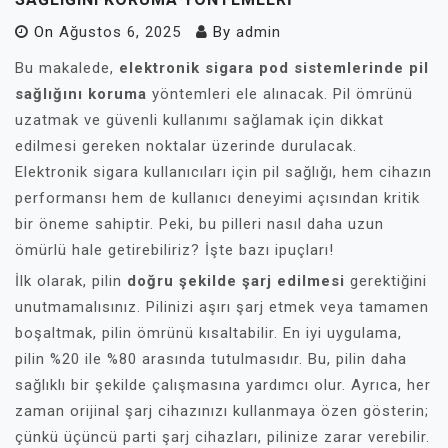
On
Ağustos 6, 2025
By
admin
Bu makalede,
elektronik sigara pod sistemlerinde pil
sağlığını koruma
yöntemleri ele alınacak. Pil ömrünü
uzatmak ve güvenli kullanımı sağlamak için dikkat
edilmesi gereken noktalar üzerinde durulacak.
Elektronik sigara kullanıcıları için pil sağlığı, hem cihazın
performansı hem de kullanıcı deneyimi açısından kritik
bir öneme sahiptir. Peki, bu pilleri nasıl daha uzun
ömürlü hale getirebiliriz? İşte bazı ipuçları!
İlk olarak, pilin
doğru şekilde şarj edilmesi
gerektiğini
unutmamalısınız. Pilinizi aşırı şarj etmek veya tamamen
boşaltmak, pilin ömrünü kısaltabilir. En iyi uygulama,
pilin %20 ile %80 arasında tutulmasıdır. Bu, pilin daha
sağlıklı bir şekilde çalışmasına yardımcı olur. Ayrıca, her
zaman orijinal şarj cihazınızı kullanmaya özen gösterin;
çünkü üçüncü parti şarj cihazları, pilinize zarar verebilir.