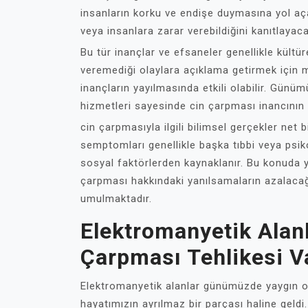
insanların korku ve endişe duymasına yol aça
veya insanlara zarar verebildiğini kanıtlayac
Bu tür inançlar ve efsaneler genellikle kültü
veremediği olaylara açıklama getirmek için mi
inançların yayılmasında etkili olabilir. Günüm
hizmetleri sayesinde cin çarpması inancının 
cin çarpmasıyla ilgili bilimsel gerçekler net
semptomları genellikle başka tıbbi veya psiko
sosyal faktörlerden kaynaklanır. Bu konuda ya
çarpması hakkındaki yanılsamaların azalacağ
umulmaktadır.
Elektromanyetik Alanl
Çarpması Tehlikesi V
Elektromanyetik alanlar günümüzde yaygın olar
hayatımızın ayrılmaz bir parçası haline geldi