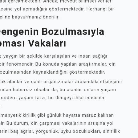
ası gerekmektedir. Ancak, mevcut bilimsel veriler
kesine yol açmadığını göstermektedir. Herhangi bir
line başvurmanız önerilir.
Dengenin Bozulmasıyla
pması Vakaları
yaygın bir şekilde karşılaşılan ve insan sağlığı
bir fenomendir. Bu konuda yapılan araştırmalar, cin
ozulmasından kaynaklandığını göstermektedir.
k alanlar ve canlı organizmalar arasındaki etkileşimi
ığından habersiz olsalar da, bu alanlar onların yaşam
 modern yaşam tarzı, bu dengeyi ihlal edebilen
.
omanyetik kirlilik gibi günlük hayatta maruz kalınan
ir. Bu durum, cin çarpması vakalarının artışına yol
ini baş ağrısı, yorgunluk, uyku bozuklukları, sinirlilik