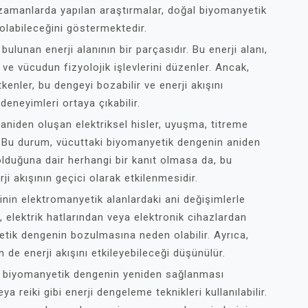
n zamanlarda yapılan araştırmalar, doğal biyomanyetik
olabileceğini göstermektedir.
unan enerji alanının bir parçasıdır. Bu enerji alanı,
ve vücudun fizyolojik işlevlerini düzenler. Ancak,
tkenler, bu dengeyi bozabilir ve enerji akışını
deneyimleri ortaya çıkabilir.
 aniden oluşan elektriksel hisler, uyuşma, titreme
lar. Bu durum, vücuttaki biyomanyetik dengenin aniden
olduğuna dair herhangi bir kanıt olmasa da, bu
ji akışının geçici olarak etkilenmesidir.
inin elektromanyetik alanlardaki ani değişimlerle
n, elektrik hatlarından veya elektronik cihazlardan
etik dengenin bozulmasına neden olabilir. Ayrıca,
n de enerji akışını etkileyebileceği düşünülür.
al biyomanyetik dengenin yeniden sağlanması
 reiki gibi enerji dengeleme teknikleri kullanılabilir.