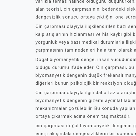
varlıkla temas halinde olduğunu düşünürken,
alan teorisi, cin çarpmasının, bedendeki elek
dengesizlik sonucu ortaya çıktığını öne sürer
Cin çarpması olayıyla ilişkilendirilen bazı s
kalp atışlarının hızlanması ve his kaybı gibi b
yorgunluk veya bazı medikal durumlarla ilişkil
çarpmasının tam nedenleri hala tam olarak a
Doğal biyomanyetik denge, insan vücudundaki 
olduğu durumu ifade eder. Cin çarpması, bu d
biyomanyetik dengenin düşük frekanslı manyet
diğerleri bunun psikolojik bir reaksiyon old
Cin çarpması olayıyla ilgili daha fazla araş
biyomanyetik dengenin gizemi aydınlatılabili
mekanizmalar çözülebilir. Bu konuda yapılan 
ortaya çıkarmak adına önem taşımaktadır.
cin çarpması doğal biyomanyetik dengenin gi
enerji akışındaki dengesizliklerin bir sonucu