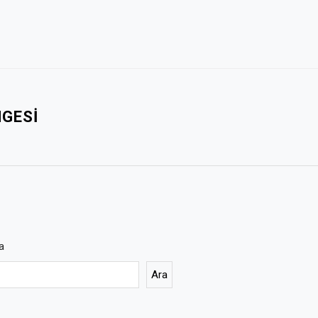
NGESI
a
Ara