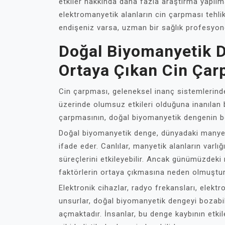
etkiler hakkında daha fazla araştırma yapılm
elektromanyetik alanların cin çarpması tehli
endişeniz varsa, uzman bir sağlık profesyone
Doğal Biyomanyetik 
Ortaya Çıkan Cin Çar
Cin çarpması, geleneksel inanç sistemlerinde 
üzerinde olumsuz etkileri olduğuna inanılan 
çarpmasının, doğal biyomanyetik dengenin b
Doğal biyomanyetik denge, dünyadaki manyeti
ifade eder. Canlılar, manyetik alanların varl
süreçlerini etkileyebilir. Ancak günümüzdeki
faktörlerin ortaya çıkmasına neden olmuştur
Elektronik cihazlar, radyo frekansları, elektr
unsurlar, doğal biyomanyetik dengeyi bozabil
açmaktadır. İnsanlar, bu denge kaybının etkiler