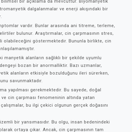
 bilimsel bir açıklama da mevcuttur. Biyomanyetik
tromanyetik dalgalanmalar ve enerji akışındaki bir
.
emptomlar vardır. Bunlar arasında ani titreme, terleme,
elirtiler bulunur. Araştırmalar, cin çarpmasının stres,
i olabileceğini göstermektedir. Bununla birlikte, cin
nlaşılamamıştır.
manyetik alanların sağlıklı bir şekilde uyumlu
engeyi bozan bir anormalliktir. Bazı uzmanlar,
ik alanların etkisiyle bozulduğunu ileri sürerken,
uğunu savunmaktadır.
tırma yapılması gerekmektedir. Bu sayede, doğal
r ve cin çarpması fenomeninin altında yatan
çalışmalar, bu ilgi çekici olgunun gerçek doğasını
zemli bir yansımasıdır. Bu olgu, insan bedenindeki
 olarak ortaya çıkar. Ancak, cin çarpmasının tam