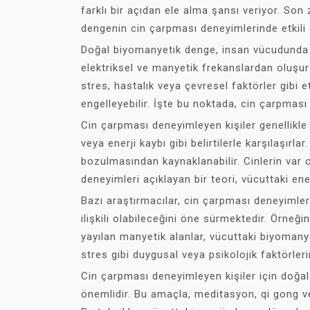
farklı bir açıdan ele alma şansı veriyor. So
dengenin cin çarpması deneyimlerinde etkili 
Doğal biyomanyetik denge, insan vücudunda bul
elektriksel ve manyetik frekanslardan oluşur 
stres, hastalık veya çevresel faktörler gibi e
engelleyebilir. İşte bu noktada, cin çarpması 
Cin çarpması deneyimleyen kişiler genellikle
veya enerji kaybı gibi belirtilerle karşılaşır
bozulmasından kaynaklanabilir. Cinlerin var 
deneyimleri açıklayan bir teori, vücuttaki ener
Bazı araştırmacılar, cin çarpması deneyimler
ilişkili olabileceğini öne sürmektedir. Örneği
yayılan manyetik alanlar, vücuttaki biyomany
stres gibi duygusal veya psikolojik faktörleri
Cin çarpması deneyimleyen kişiler için doğ
önemlidir. Bu amaçla, meditasyon, qi gong veya