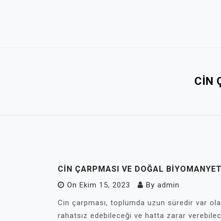
Skip
to
content
CIN 
CIN ÇARPMASI VE DOĞAL BIYOMANYET
On
Ekim 15, 2023
By
admin
Cin çarpması, toplumda uzun süredir var olan b
rahatsız edebileceği ve hatta zarar verebil